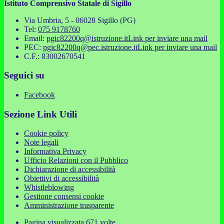
Istituto Comprensivo Statale di Sigillo
Via Umbria, 5 - 06028 Sigillo (PG)
Tel:
075 9178760
Email:
pgic82200q@istruzione.it
Link per inviare una mail
PEC:
pgic82200q@pec.istruzione.it
Link per inviare una mail
C.F.: 83002670541
Seguici su
Facebook
Sezione Link Utili
Cookie policy
Note legali
Informativa Privacy
Ufficio Relazioni con il Pubblico
Dichiarazione di accessibilità
Obiettivi di accessibilità
Whistleblowing
Gestione consensi cookie
Amministrazione trasparente
Pagina visualizzata
671
volte