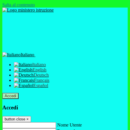
Salta al contenuto
Italiano
Italiano
English
Deutsch
Français
Español
Accedi
Accedi
button close
×
Nome Utente