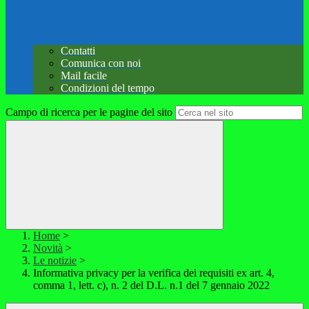
Contatti
Comunica con noi
Mail facile
Condizioni del tempo
Campo di ricerca per le pagine del sito
Home
>
Novità
>
Le notizie
>
Informativa privacy per la verifica dei requisiti ex art. 4,
comma 1, lett. c), n. 2 del D.L. n.1 del 7 gennaio 2022