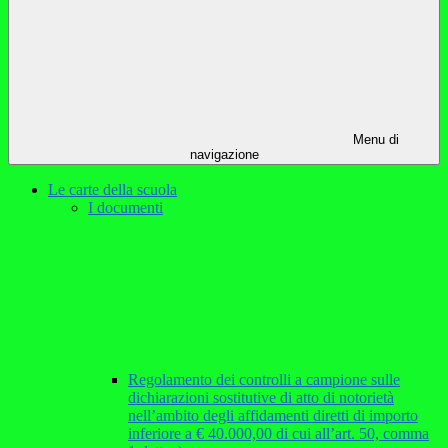
Menu di
navigazione
Le carte della scuola
I documenti
Regolamento dei controlli a campione sulle
dichiarazioni sostitutive di atto di notorietà
nell’ambito degli affidamenti diretti di importo
inferiore a € 40.000,00 di cui all’art. 50, comma