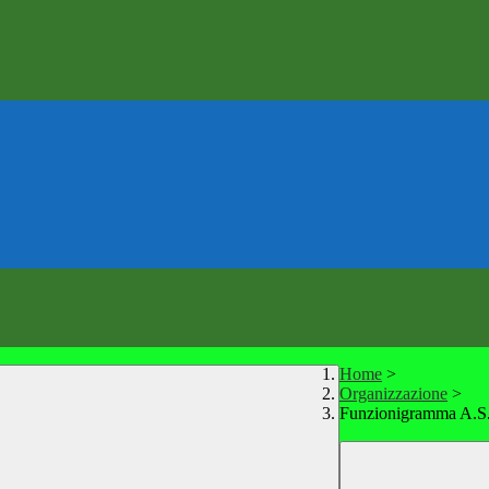
Home
>
Organizzazione
>
Funzionigramma A.S.