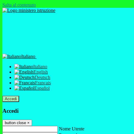
Salta al contenuto
Italiano
Italiano
English
Deutsch
Français
Español
Accedi
Accedi
button close
×
Nome Utente