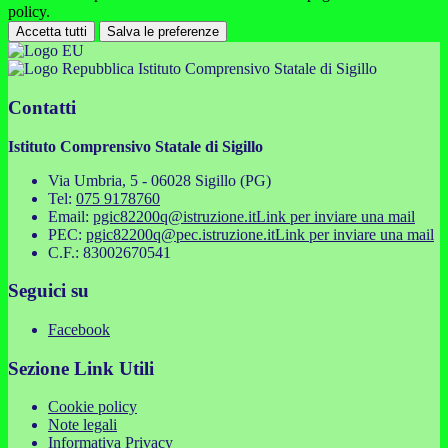
policy.
Accetta tutti
Salva le preferenze
Istituto Comprensivo Statale di Sigillo
Contatti
Istituto Comprensivo Statale di Sigillo
Via Umbria, 5 - 06028 Sigillo (PG)
Tel:
075 9178760
Email:
pgic82200q@istruzione.it
Link per inviare una mail
PEC:
pgic82200q@pec.istruzione.it
Link per inviare una mail
C.F.: 83002670541
Seguici su
Facebook
Sezione Link Utili
Cookie policy
Note legali
Informativa Privacy