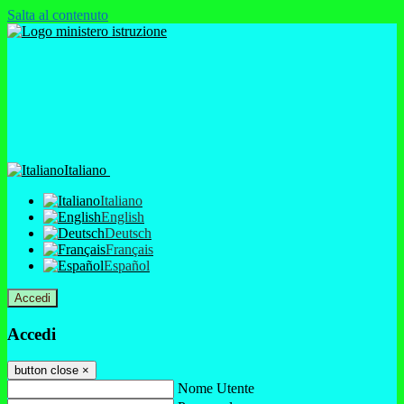
Salta al contenuto
Italiano
Italiano
English
Deutsch
Français
Español
Accedi
Accedi
button close
×
Nome Utente