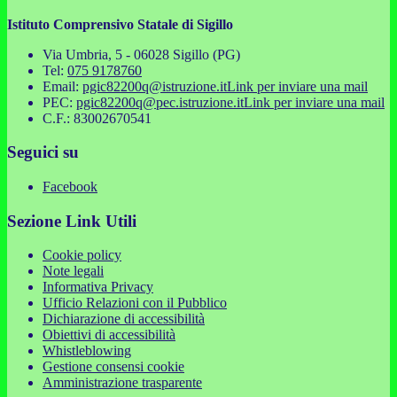
Istituto Comprensivo Statale di Sigillo
Via Umbria, 5 - 06028 Sigillo (PG)
Tel:
075 9178760
Email:
pgic82200q@istruzione.it
Link per inviare una mail
PEC:
pgic82200q@pec.istruzione.it
Link per inviare una mail
C.F.: 83002670541
Seguici su
Facebook
Sezione Link Utili
Cookie policy
Note legali
Informativa Privacy
Ufficio Relazioni con il Pubblico
Dichiarazione di accessibilità
Obiettivi di accessibilità
Whistleblowing
Gestione consensi cookie
Amministrazione trasparente