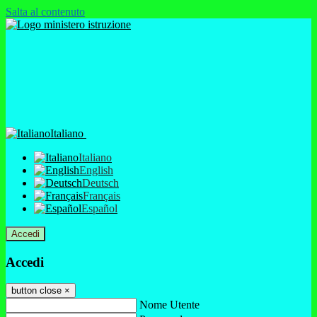
Salta al contenuto
Italiano
Italiano
English
Deutsch
Français
Español
Accedi
Accedi
button close
×
Nome Utente