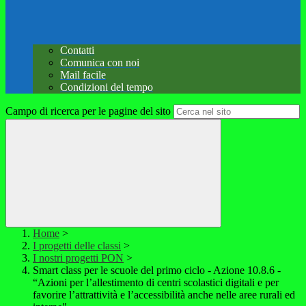
Contatti
Comunica con noi
Mail facile
Condizioni del tempo
Campo di ricerca per le pagine del sito
Home
>
I progetti delle classi
>
I nostri progetti PON
>
Smart class per le scuole del primo ciclo - Azione 10.8.6 -
“Azioni per l’allestimento di centri scolastici digitali e per
favorire l’attrattività e l’accessibilità anche nelle aree rurali ed