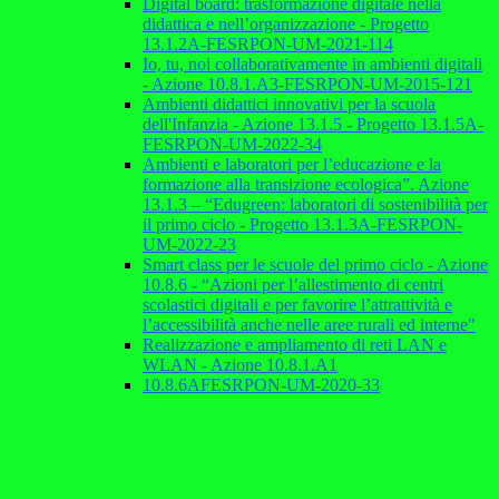
Digital board: trasformazione digitale nella
didattica e nell’organizzazione - Progetto
13.1.2A-FESRPON-UM-2021-114
Io, tu, noi collaborativamente in ambienti digitali
- Azione 10.8.1.A3-FESRPON-UM-2015-121
Ambienti didattici innovativi per la scuola
dell'Infanzia - Azione 13.1.5 - Progetto 13.1.5A-
FESRPON-UM-2022-34
Ambienti e laboratori per l’educazione e la
formazione alla transizione ecologica”. Azione
13.1.3 – “Edugreen: laboratori di sostenibilità per
il primo ciclo - Progetto 13.1.3A-FESRPON-
UM-2022-23
Smart class per le scuole del primo ciclo - Azione
10.8.6 - “Azioni per l’allestimento di centri
scolastici digitali e per favorire l’attrattività e
l’accessibilità anche nelle aree rurali ed interne"
Realizzazione e ampliamento di reti LAN e
WLAN - Azione 10.8.1.A1
10.8.6AFESRPON-UM-2020-33