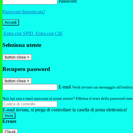
Password
Password dimenticata?
-
Entra con SPID
Entra con CIE
Seleziona utente
button close
×
Recupero password
button close
×
E-mail
Verrà inviato un messaggio all'indirizz
Non hai una e-mail associata al nome utente? Effettua il reset della password tram
E-mail inviata, si prega di controllare la casella di posta elettronica!
Errore
Chiudi