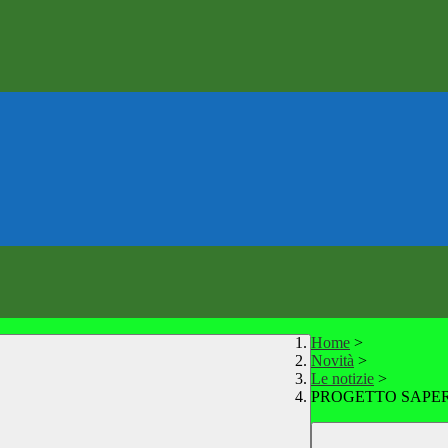
Home
>
Novità
>
Le notizie
>
PROGETTO SAPE