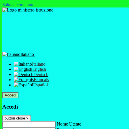
Salta al contenuto
Italiano
Italiano
English
Deutsch
Français
Español
Accedi
Accedi
button close
×
Nome Utente