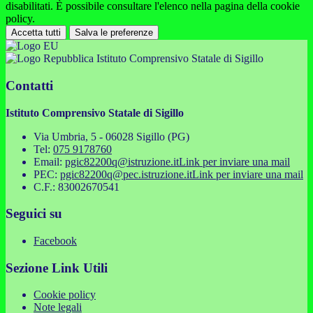
disabilitati. È possibile consultare l'elenco nella pagina della cookie
policy.
Accetta tutti
Salva le preferenze
Istituto Comprensivo Statale di Sigillo
Contatti
Istituto Comprensivo Statale di Sigillo
Via Umbria, 5 - 06028 Sigillo (PG)
Tel:
075 9178760
Email:
pgic82200q@istruzione.it
Link per inviare una mail
PEC:
pgic82200q@pec.istruzione.it
Link per inviare una mail
C.F.: 83002670541
Seguici su
Facebook
Sezione Link Utili
Cookie policy
Note legali