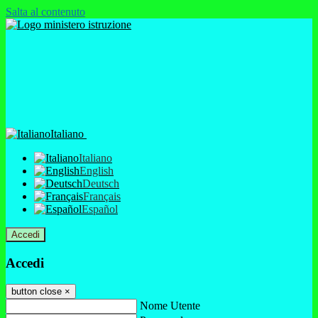
Salta al contenuto
Italiano
Italiano
English
Deutsch
Français
Español
Accedi
Accedi
button close
×
Nome Utente