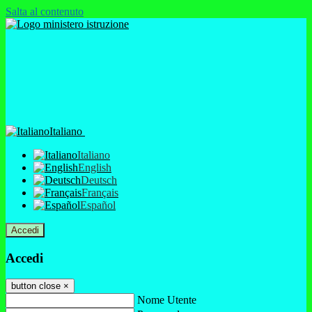
Salta al contenuto
Italiano
Italiano
English
Deutsch
Français
Español
Accedi
Accedi
button close
×
Nome Utente