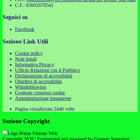
C.F.: 83002670541
Seguici su
Facebook
Sezione Link Utili
Cookie policy
Note legali
Informativa Privacy
Ufficio Relazioni con il Pubblico
Dichiarazione di accessibilità
Obiettivi di accessibilità
Whistleblowing
Gestione consensi cookie
Amministrazione trasparente
Pagina visualizzata
2446
volte
Sezione Copyright
Copyright 2026 | Engineered and powered by Gruppo Spaggiari