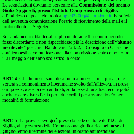
Le segnalazioni dovranno pervenire alla
Commissione del premio
Giulia Spigarelli, presso l’Istituto Comprensivo di
Sigillo,
all’indirizzo di posta elettronica
pgic82200q@istruzione.it
. Farà fede
dell’avvenuta comunicazione l’orario di ricevimento della mail e il
protocollo della Segreteria.
Se l'andamento didattico-disciplinare durante il secondo periodo
fosse discordante e non rispecchiasse più la descrizione dell'
“alunno
meritevole”
posta nel Bando e nell’art. 2, il Consiglio di Classe ne
darà tempestiva comunicazione alla Commissione entro e non oltre
il 31 maggio dell’anno scolastico in corso.
ART. 4
Gli alunni selezionati saranno ammessi a una prova, che
verterà su componimento liberamente svolto dall’allievo/a, in prosa
o in poesia, a scelta dei candidati, sulla base di una traccia che potrà
anche essere diversificata per i due ordini per argomento e/o per
modalità di formulazione.
ART. 5
La prova si svolgerà presso la sede centrale dell’I.C. di
Sigillo, alla presenza della Commissione giudicatrice nel mese di
giugno, entro il termine delle lezioni, in orario antimeridiano.