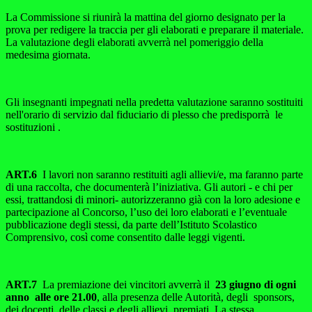
La Commissione si riunirà la mattina del giorno designato per la
prova per redigere la traccia per gli elaborati e preparare il materiale.
La valutazione degli elaborati avverrà nel pomeriggio della
medesima giornata.
Gli insegnanti impegnati nella predetta valutazione saranno sostituiti
nell'orario di servizio dal fiduciario di plesso che predisporrà le
sostituzioni .
ART.6
I lavori non saranno restituiti agli allievi/e, ma faranno parte
di una raccolta, che documenterà l’iniziativa. Gli autori - e chi per
essi, trattandosi di minori- autorizzeranno già con la loro adesione e
partecipazione al Concorso, l’uso dei loro elaborati e l’eventuale
pubblicazione degli stessi, da parte dell’Istituto Scolastico
Comprensivo, così come consentito dalle leggi vigenti.
ART.7
La premiazione dei vincitori avverrà il
23 giugno di ogni
anno alle ore 21.00
, alla presenza delle Autorità, degli sponsors,
dei docenti, delle classi e degli allievi premiati. La stessa