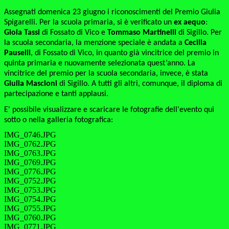
Assegnati domenica 23 giugno i riconoscimenti del Premio Giulia
Spigarelli. Per la scuola primaria, si è verificato un
ex aequo
:
Gioia Tassi
di Fossato di Vico e
Tommaso Martinelli
di Sigillo. Per
la scuola secondaria, la menzione speciale è andata a
Cecilia
Pauselli
, di Fossato di Vico, in quanto già vincitrice del premio in
quinta primaria e nuovamente selezionata quest’anno. La
vincitrice del premio per la scuola secondaria, invece, è stata
Giulia Mascioni
di Sigillo. A tutti gli altri, comunque, il diploma di
partecipazione e tanti applausi.
E' possibile visualizzare e scaricare le fotografie dell'evento qui
sotto o nella galleria fotografica:
IMG_0746.JPG
IMG_0762.JPG
IMG_0763.JPG
IMG_0769.JPG
IMG_0776.JPG
IMG_0752.JPG
IMG_0753.JPG
IMG_0754.JPG
IMG_0755.JPG
IMG_0760.JPG
IMG_0771.JPG