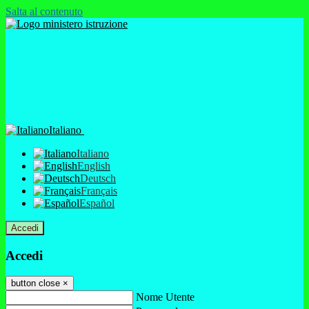
Salta al contenuto
Italiano
Italiano
English
Deutsch
Français
Español
Accedi
Accedi
button close
×
Nome Utente