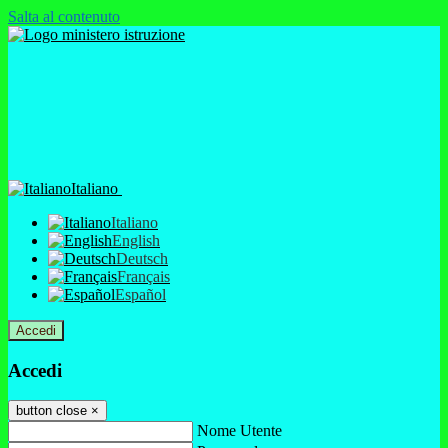
Salta al contenuto
Italiano
Italiano
English
Deutsch
Français
Español
Accedi
Accedi
button close
×
Nome Utente