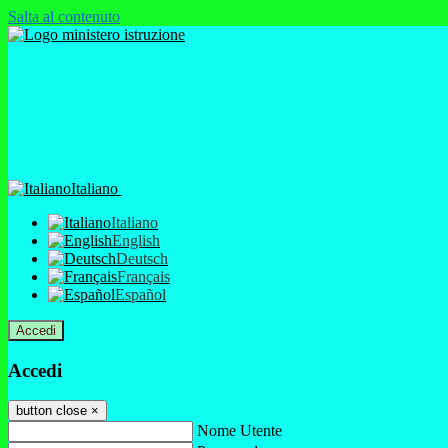
Salta al contenuto
Italiano
Italiano
English
Deutsch
Français
Español
Accedi
Accedi
button close
×
Nome Utente