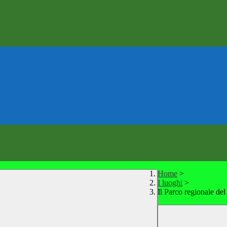
Home
>
I luoghi
>
Il Parco regionale d