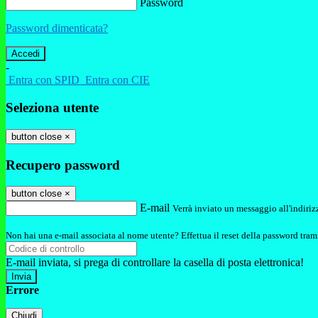
Password
Password dimenticata?
-
Entra con SPID
Entra con CIE
Seleziona utente
button close
×
Recupero password
button close
×
E-mail
Verrà inviato un messaggio all'indirizz
Non hai una e-mail associata al nome utente? Effettua il reset della password tram
E-mail inviata, si prega di controllare la casella di posta elettronica!
Errore
Chiudi