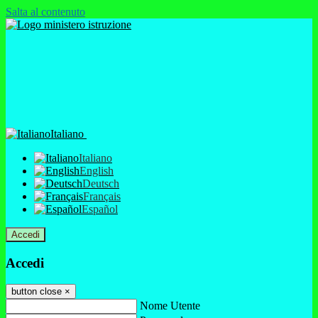
Salta al contenuto
Italiano
Italiano
English
Deutsch
Français
Español
Accedi
Accedi
button close
×
Nome Utente