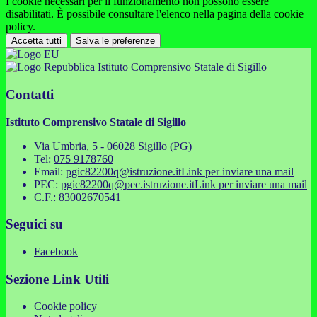
I cookie necessari per il funzionamento non possono essere
disabilitati. È possibile consultare l'elenco nella pagina della cookie
policy.
Accetta tutti
Salva le preferenze
Istituto Comprensivo Statale di Sigillo
Contatti
Istituto Comprensivo Statale di Sigillo
Via Umbria, 5 - 06028 Sigillo (PG)
Tel:
075 9178760
Email:
pgic82200q@istruzione.it
Link per inviare una mail
PEC:
pgic82200q@pec.istruzione.it
Link per inviare una mail
C.F.: 83002670541
Seguici su
Facebook
Sezione Link Utili
Cookie policy