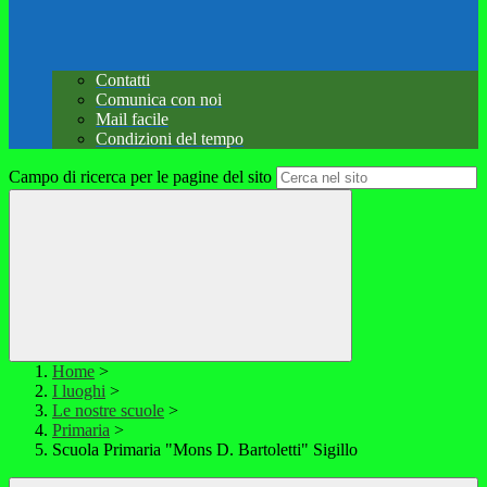
Contatti
Comunica con noi
Mail facile
Condizioni del tempo
Campo di ricerca per le pagine del sito
Home
>
I luoghi
>
Le nostre scuole
>
Primaria
>
Scuola Primaria "Mons D. Bartoletti" Sigillo