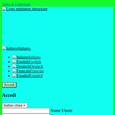
Salta al contenuto
Italiano
Italiano
English
Deutsch
Français
Español
Accedi
Accedi
button close
×
Nome Utente