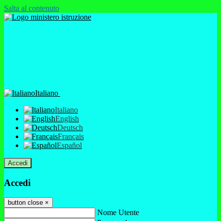
Salta al contenuto
Italiano
Italiano
English
Deutsch
Français
Español
Accedi
Accedi
button close
×
Nome Utente