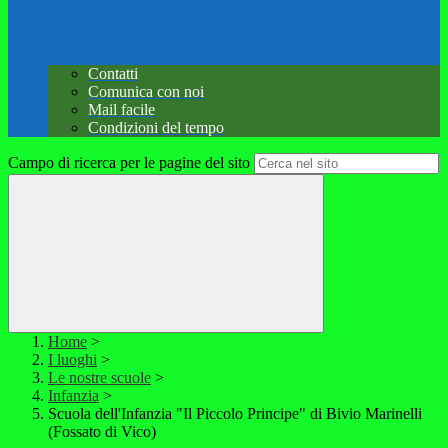
Contatti
Comunica con noi
Mail facile
Condizioni del tempo
Campo di ricerca per le pagine del sito
Home
>
I luoghi
>
Le nostre scuole
>
Infanzia
>
Scuola dell'Infanzia "Il Piccolo Principe" di Bivio Marinelli
(Fossato di Vico)