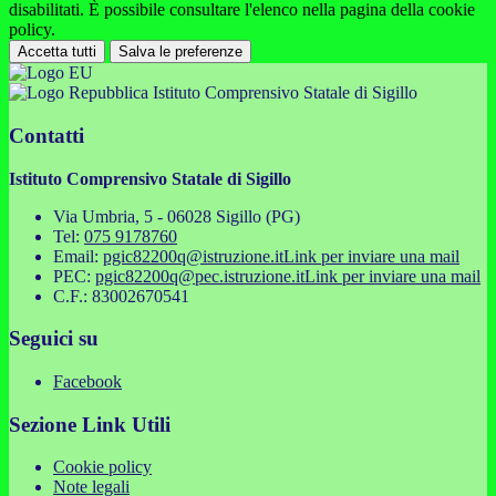
disabilitati. È possibile consultare l'elenco nella pagina della cookie
policy.
Accetta tutti
Salva le preferenze
Istituto Comprensivo Statale di Sigillo
Contatti
Istituto Comprensivo Statale di Sigillo
Via Umbria, 5 - 06028 Sigillo (PG)
Tel:
075 9178760
Email:
pgic82200q@istruzione.it
Link per inviare una mail
PEC:
pgic82200q@pec.istruzione.it
Link per inviare una mail
C.F.: 83002670541
Seguici su
Facebook
Sezione Link Utili
Cookie policy
Note legali