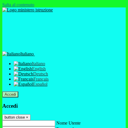
Salta al contenuto
Italiano
Italiano
English
Deutsch
Français
Español
Accedi
Accedi
button close
×
Nome Utente