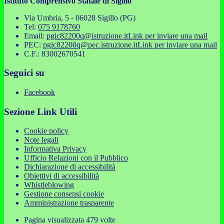
Istituto Comprensivo Statale di Sigillo
Via Umbria, 5 - 06028 Sigillo (PG)
Tel:
075 9178760
Email:
pgic82200q@istruzione.it
Link per inviare una mail
PEC:
pgic82200q@pec.istruzione.it
Link per inviare una mail
C.F.: 83002670541
Seguici su
Facebook
Sezione Link Utili
Cookie policy
Note legali
Informativa Privacy
Ufficio Relazioni con il Pubblico
Dichiarazione di accessibilità
Obiettivi di accessibilità
Whistleblowing
Gestione consensi cookie
Amministrazione trasparente
Pagina visualizzata
479
volte