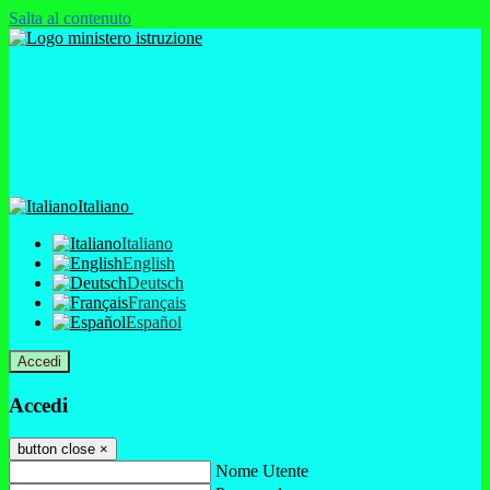
Salta al contenuto
Italiano
Italiano
English
Deutsch
Français
Español
Accedi
Accedi
button close
×
Nome Utente