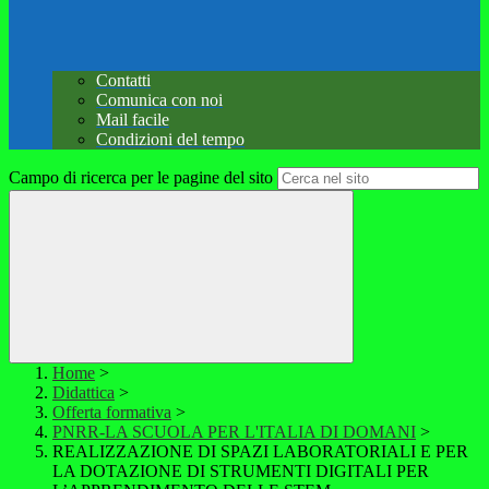
Contatti
Comunica con noi
Mail facile
Condizioni del tempo
Campo di ricerca per le pagine del sito
Home
>
Didattica
>
Offerta formativa
>
PNRR-LA SCUOLA PER L'ITALIA DI DOMANI
>
REALIZZAZIONE DI SPAZI LABORATORIALI E PER
LA DOTAZIONE DI STRUMENTI DIGITALI PER