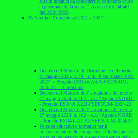
sussidi didattici da concedere in comodato d’uso
al personale della scuola”. Avviso Prot. 94540
del 24/04/2026
PN Scuola e Competenze 2021 – 2027
Decreto del Ministro dell'istruzione e del merito
11 maggio 2026, n. 79 – c.d. "Piano Estate 2026-
2027" – Progetto ESO4.6.A4.A-FSEPNUM-
2026-241 – CreScuola
Decreto del Ministro dell’istruzione e del merito
27 maggio 2024, n. 102 – c.d. “Agenda NORD”
- Progetto ESO4.6.A2.B-FSEPNUM- 2024-20
Decreto del Ministro dell’istruzione e del merito
27 maggio 2024, n. 102 – c.d. “Agenda NORD”
- Progetto ESO4.6.A1.B-FSEPN- UM-2024-27
Percorsi educativi e formativi per il
potenziamento delle competenze, l’inclusione e la
socialità nel periodo di sospensione estiva delle