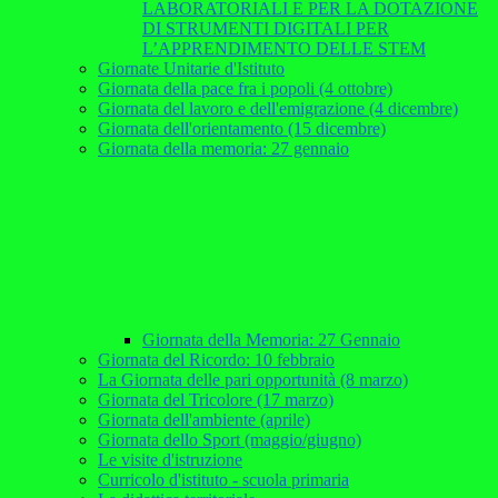
LABORATORIALI E PER LA DOTAZIONE
DI STRUMENTI DIGITALI PER
L’APPRENDIMENTO DELLE STEM
Giornate Unitarie d'Istituto
Giornata della pace fra i popoli (4 ottobre)
Giornata del lavoro e dell'emigrazione (4 dicembre)
Giornata dell'orientamento (15 dicembre)
Giornata della memoria: 27 gennaio
Giornata della Memoria: 27 Gennaio
Giornata del Ricordo: 10 febbraio
La Giornata delle pari opportunità (8 marzo)
Giornata del Tricolore (17 marzo)
Giornata dell'ambiente (aprile)
Giornata dello Sport (maggio/giugno)
Le visite d'istruzione
Curricolo d'istituto - scuola primaria