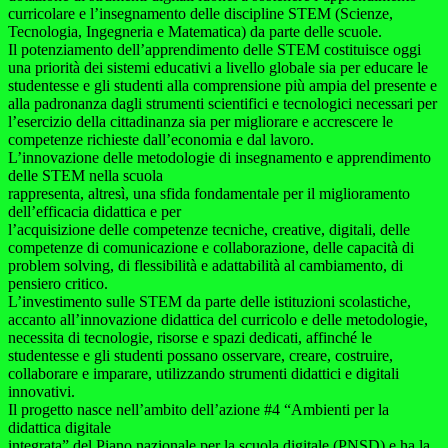
curricolare e l’insegnamento delle discipline STEM (Scienze,
Tecnologia, Ingegneria e Matematica) da parte delle scuole.
Il potenziamento dell’apprendimento delle STEM costituisce oggi
una priorità dei sistemi educativi a livello globale sia per educare le
studentesse e gli studenti alla comprensione più ampia del presente e
alla padronanza dagli strumenti scientifici e tecnologici necessari per
l’esercizio della cittadinanza sia per migliorare e accrescere le
competenze richieste dall’economia e dal lavoro.
L’innovazione delle metodologie di insegnamento e apprendimento
delle STEM nella scuola
rappresenta, altresì, una sfida fondamentale per il miglioramento
dell’efficacia didattica e per
l’acquisizione delle competenze tecniche, creative, digitali, delle
competenze di comunicazione e collaborazione, delle capacità di
problem solving, di flessibilità e adattabilità al cambiamento, di
pensiero critico.
L’investimento sulle STEM da parte delle istituzioni scolastiche,
accanto all’innovazione didattica del curricolo e delle metodologie,
necessita di tecnologie, risorse e spazi dedicati, affinché le
studentesse e gli studenti possano osservare, creare, costruire,
collaborare e imparare, utilizzando strumenti didattici e digitali
innovativi.
Il progetto nasce nell’ambito dell’azione #4 “Ambienti per la
didattica digitale
integrata” del Piano nazionale per la scuola digitale (PNSD) e ha la