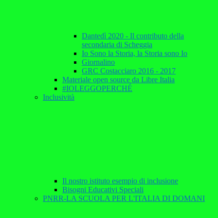
Dantedì 2020 - Il contributo della
secondaria di Scheggia
Io Sono la Storia, la Storia sono Io
Giornalino
GRC Costacciaro 2016 - 2017
Materiale open source da Libre Italia
#IOLEGGOPERCHÉ
Inclusività
Il nostro istituto esempio di inclusione
Bisogni Educativi Speciali
PNRR-LA SCUOLA PER L'ITALIA DI DOMANI