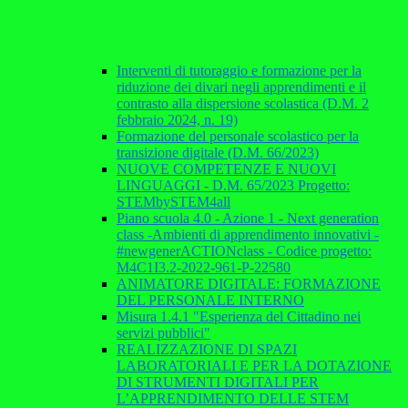
Interventi di tutoraggio e formazione per la
riduzione dei divari negli apprendimenti e il
contrasto alla dispersione scolastica (D.M. 2
febbraio 2024, n. 19)
Formazione del personale scolastico per la
transizione digitale (D.M. 66/2023)
NUOVE COMPETENZE E NUOVI
LINGUAGGI - D.M. 65/2023 Progetto:
STEMbySTEM4all
Piano scuola 4.0 - Azione 1 - Next generation
class -Ambienti di apprendimento innovativi -
#newgenerACTIONclass - Codice progetto:
M4C1I3.2-2022-961-P-22580
ANIMATORE DIGITALE: FORMAZIONE
DEL PERSONALE INTERNO
Misura 1.4.1 "Esperienza del Cittadino nei
servizi pubblici"
REALIZZAZIONE DI SPAZI
LABORATORIALI E PER LA DOTAZIONE
DI STRUMENTI DIGITALI PER
L’APPRENDIMENTO DELLE STEM