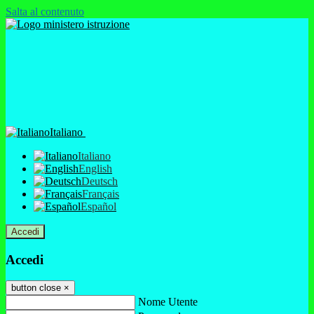
Salta al contenuto
Italiano
Italiano
English
Deutsch
Français
Español
Accedi
Accedi
button close
×
Nome Utente