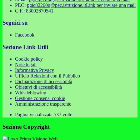
PEC:
pgic82200q@pec.istruzione.it
Link per inviare una mail
C.F.: 83002670541
Seguici su
Facebook
Sezione Link Utili
Cookie policy
Note legali
Informativa Privacy
Ufficio Relazioni con il Pubblico
Dichiarazione di accessibilità
Obiettivi di accessibilità
Whistleblowing
Gestione consensi cookie
Amministrazione trasparente
Pagina visualizzata
537
volte
Sezione Copyright