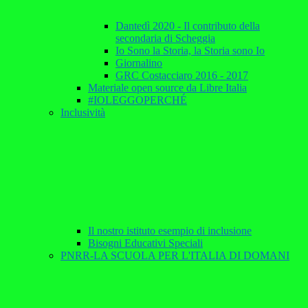
Dantedì 2020 - Il contributo della
secondaria di Scheggia
Io Sono la Storia, la Storia sono Io
Giornalino
GRC Costacciaro 2016 - 2017
Materiale open source da Libre Italia
#IOLEGGOPERCHÉ
Inclusività
Il nostro istituto esempio di inclusione
Bisogni Educativi Speciali
PNRR-LA SCUOLA PER L'ITALIA DI DOMANI