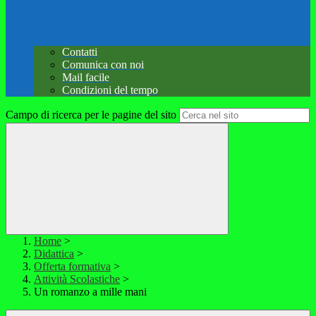
Contatti
Comunica con noi
Mail facile
Condizioni del tempo
Campo di ricerca per le pagine del sito
Home
>
Didattica
>
Offerta formativa
>
Attività Scolastiche
>
Un romanzo a mille mani