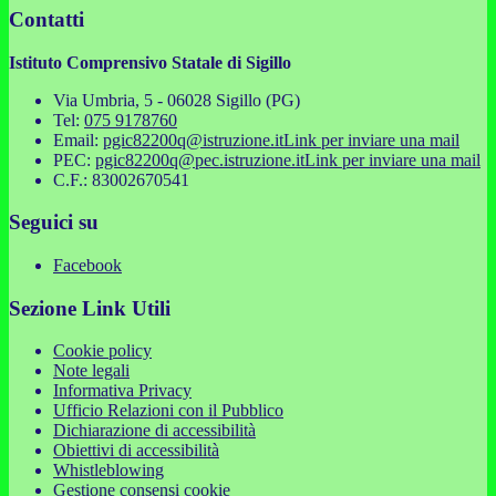
Contatti
Istituto Comprensivo Statale di Sigillo
Via Umbria, 5 - 06028 Sigillo (PG)
Tel:
075 9178760
Email:
pgic82200q@istruzione.it
Link per inviare una mail
PEC:
pgic82200q@pec.istruzione.it
Link per inviare una mail
C.F.: 83002670541
Seguici su
Facebook
Sezione Link Utili
Cookie policy
Note legali
Informativa Privacy
Ufficio Relazioni con il Pubblico
Dichiarazione di accessibilità
Obiettivi di accessibilità
Whistleblowing
Gestione consensi cookie