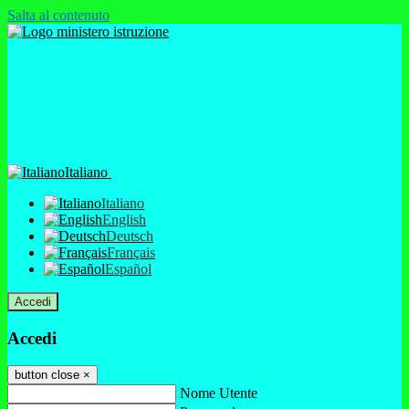
Salta al contenuto
Italiano
Italiano
English
Deutsch
Français
Español
Accedi
Accedi
button close
×
Nome Utente