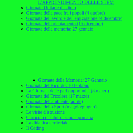
L’APPRENDIMENTO DELLE STEM
Giornate Unitarie d'Istituto
Giornata della pace fra i popoli (4 ottobre)
Giornata del lavoro e dell'emigrazione (4 dicembre)
Giornata dell'orientamento (15 dicembre)
Giornata della memoria: 27 gennaio
Giornata della Memoria: 27 Gennaio
Giornata del Ricordo: 10 febbraio
La Giornata delle pari opportunità (8 marzo)
Giornata del Tricolore (17 marzo)
Giornata dell'ambiente (aprile)
Giornata dello Sport (maggio/giugno)
Le visite d'istruzione
Curricolo d'istituto - scuola primaria
La didattica territoriale
Il Coding