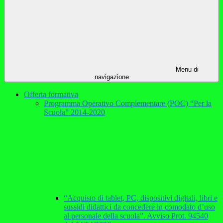
Menu di
navigazione
Offerta formativa
Programma Operativo Complementare (POC) “Per la
Scuola” 2014-2020
“Acquisto di tablet, PC, dispositivi digitali, libri e
sussidi didattici da concedere in comodato d’uso
al personale della scuola”. Avviso Prot. 94540