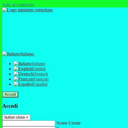
Salta al contenuto
Italiano
Italiano
English
Deutsch
Français
Español
Accedi
Accedi
button close
×
Nome Utente