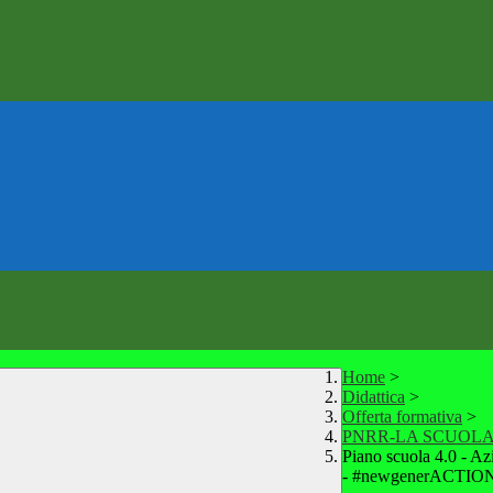
Home
>
Didattica
>
Offerta formativa
>
PNRR-LA SCUOLA 
Piano scuola 4.0 - Az
- #newgenerACTIONc