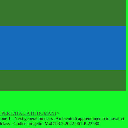
PER L'ITALIA DI DOMANI
>
ione 1 - Next generation class -Ambienti di apprendimento innovativi
lass - Codice progetto: M4C1I3.2-2022-961-P-22580