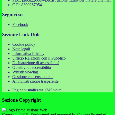
PEC:
pgic82200q@pec.istruzione.it
Link per inviare una mail
C.F.: 83002670541
Seguici su
Facebook
Sezione Link Utili
Cookie policy
Note legali
Informativa Privacy
Ufficio Relazioni con il Pubblico
Dichiarazione di accessibilità
Obiettivi di accessibilità
Whistleblowing
Gestione consensi cookie
Amministrazione trasparente
Pagina visualizzata
1345
volte
Sezione Copyright
Copyright 2026 | Engineered and powered by Gruppo Spaggiari