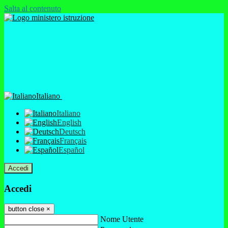
Salta al contenuto
Italiano
Italiano
English
Deutsch
Français
Español
Accedi
Accedi
button close
×
Nome Utente