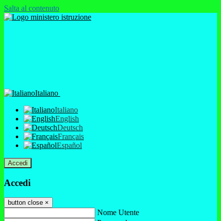
Salta al contenuto
Italiano
Italiano
English
Deutsch
Français
Español
Accedi
Accedi
button close
×
Nome Utente