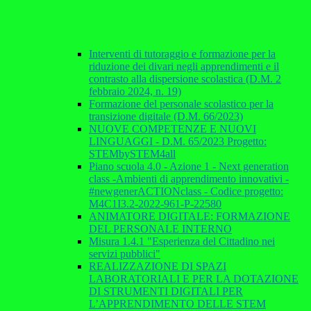
Interventi di tutoraggio e formazione per la
riduzione dei divari negli apprendimenti e il
contrasto alla dispersione scolastica (D.M. 2
febbraio 2024, n. 19)
Formazione del personale scolastico per la
transizione digitale (D.M. 66/2023)
NUOVE COMPETENZE E NUOVI
LINGUAGGI - D.M. 65/2023 Progetto:
STEMbySTEM4all
Piano scuola 4.0 - Azione 1 - Next generation
class -Ambienti di apprendimento innovativi -
#newgenerACTIONclass - Codice progetto:
M4C1I3.2-2022-961-P-22580
ANIMATORE DIGITALE: FORMAZIONE
DEL PERSONALE INTERNO
Misura 1.4.1 "Esperienza del Cittadino nei
servizi pubblici"
REALIZZAZIONE DI SPAZI
LABORATORIALI E PER LA DOTAZIONE
DI STRUMENTI DIGITALI PER
L’APPRENDIMENTO DELLE STEM