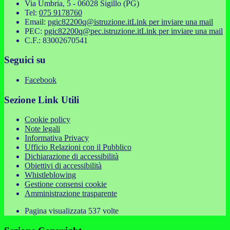
Via Umbria, 5 - 06028 Sigillo (PG)
Tel:
075 9178760
Email:
pgic82200q@istruzione.it
Link per inviare una mail
PEC:
pgic82200q@pec.istruzione.it
Link per inviare una mail
C.F.: 83002670541
Seguici su
Facebook
Sezione Link Utili
Cookie policy
Note legali
Informativa Privacy
Ufficio Relazioni con il Pubblico
Dichiarazione di accessibilità
Obiettivi di accessibilità
Whistleblowing
Gestione consensi cookie
Amministrazione trasparente
Pagina visualizzata
537
volte