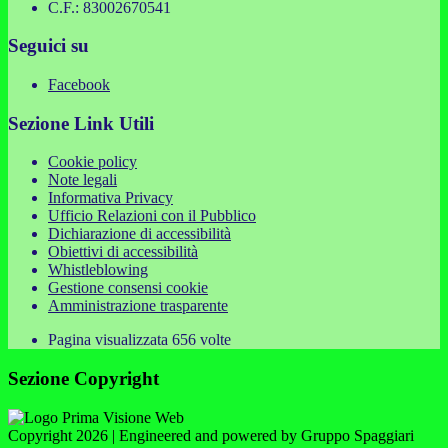
C.F.: 83002670541
Seguici su
Facebook
Sezione Link Utili
Cookie policy
Note legali
Informativa Privacy
Ufficio Relazioni con il Pubblico
Dichiarazione di accessibilità
Obiettivi di accessibilità
Whistleblowing
Gestione consensi cookie
Amministrazione trasparente
Pagina visualizzata
656
volte
Sezione Copyright
Copyright 2026 | Engineered and powered by Gruppo Spaggiari