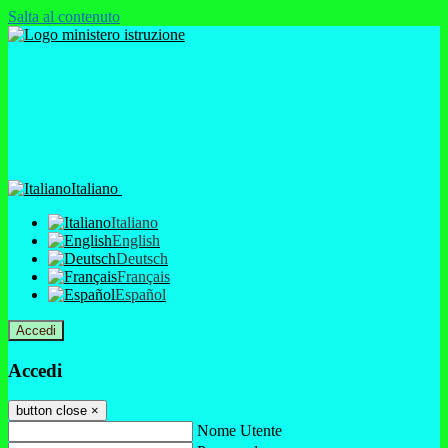
Salta al contenuto
Italiano
Italiano
English
Deutsch
Français
Español
Accedi
Accedi
button close
×
Nome Utente