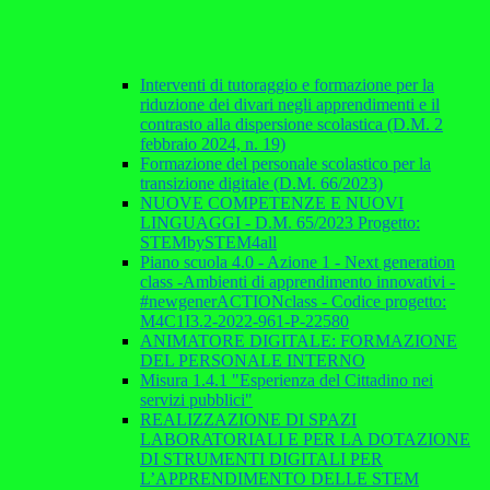
Interventi di tutoraggio e formazione per la
riduzione dei divari negli apprendimenti e il
contrasto alla dispersione scolastica (D.M. 2
febbraio 2024, n. 19)
Formazione del personale scolastico per la
transizione digitale (D.M. 66/2023)
NUOVE COMPETENZE E NUOVI
LINGUAGGI - D.M. 65/2023 Progetto:
STEMbySTEM4all
Piano scuola 4.0 - Azione 1 - Next generation
class -Ambienti di apprendimento innovativi -
#newgenerACTIONclass - Codice progetto:
M4C1I3.2-2022-961-P-22580
ANIMATORE DIGITALE: FORMAZIONE
DEL PERSONALE INTERNO
Misura 1.4.1 "Esperienza del Cittadino nei
servizi pubblici"
REALIZZAZIONE DI SPAZI
LABORATORIALI E PER LA DOTAZIONE
DI STRUMENTI DIGITALI PER
L’APPRENDIMENTO DELLE STEM