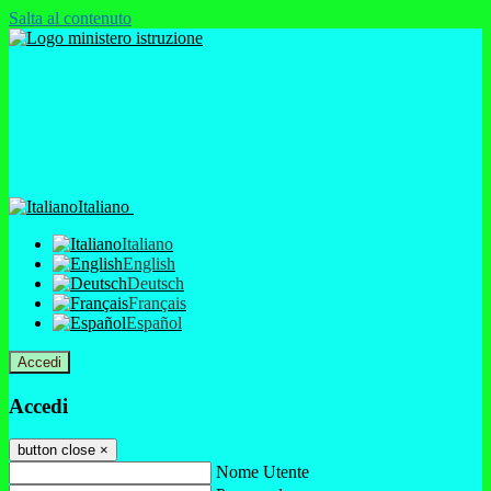
Salta al contenuto
Italiano
Italiano
English
Deutsch
Français
Español
Accedi
Accedi
button close
×
Nome Utente