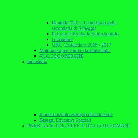
Dantedì 2020 - Il contributo della
secondaria di Scheggia
Io Sono la Storia, la Storia sono Io
Giornalino
GRC Costacciaro 2016 - 2017
Materiale open source da Libre Italia
#IOLEGGOPERCHÉ
Inclusività
Il nostro istituto esempio di inclusione
Bisogni Educativi Speciali
PNRR-LA SCUOLA PER L'ITALIA DI DOMANI