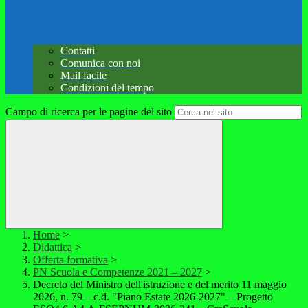
Contatti
Comunica con noi
Mail facile
Condizioni del tempo
Campo di ricerca per le pagine del sito
Home
>
Didattica
>
Offerta formativa
>
PN Scuola e Competenze 2021 – 2027
>
Decreto del Ministro dell'istruzione e del merito 11 maggio
2026, n. 79 – c.d. "Piano Estate 2026-2027" – Progetto