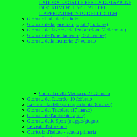
LABORATORIALI E PER LA DOTAZIONE
DI STRUMENTI DIGITALI PER
L’APPRENDIMENTO DELLE STEM
Giornate Unitarie d'Istituto
Giornata della pace fra i popoli (4 ottobre)
Giornata del lavoro e dell'emigrazione (4 dicembre)
Giornata dell'orientamento (15 dicembre)
Giornata della memoria: 27 gennaio
Giornata della Memoria: 27 Gennaio
Giornata del Ricordo: 10 febbraio
La Giornata delle pari opportunità (8 marzo)
Giornata del Tricolore (17 marzo)
Giornata dell'ambiente (aprile)
Giornata dello Sport (maggio/giugno)
Le visite d'istruzione
Curricolo d'istituto - scuola primaria