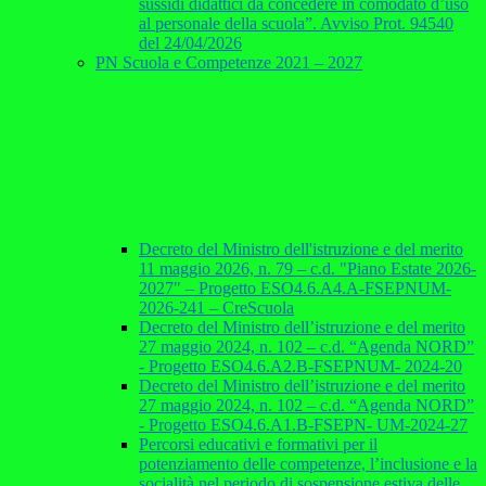
sussidi didattici da concedere in comodato d’uso
al personale della scuola”. Avviso Prot. 94540
del 24/04/2026
PN Scuola e Competenze 2021 – 2027
Decreto del Ministro dell'istruzione e del merito
11 maggio 2026, n. 79 – c.d. "Piano Estate 2026-
2027" – Progetto ESO4.6.A4.A-FSEPNUM-
2026-241 – CreScuola
Decreto del Ministro dell’istruzione e del merito
27 maggio 2024, n. 102 – c.d. “Agenda NORD”
- Progetto ESO4.6.A2.B-FSEPNUM- 2024-20
Decreto del Ministro dell’istruzione e del merito
27 maggio 2024, n. 102 – c.d. “Agenda NORD”
- Progetto ESO4.6.A1.B-FSEPN- UM-2024-27
Percorsi educativi e formativi per il
potenziamento delle competenze, l’inclusione e la
socialità nel periodo di sospensione estiva delle